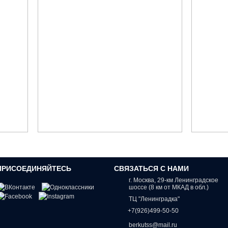
ПРИСОЕДИНЯЙТЕСЬ
СВЯЗАТЬСЯ С НАМИ
г. Москва, 29-км Ленинградское
шоссе (8 км от МКАД в обл.)
ТЦ "Ленинградка"
+7(926)499-50-50
berkutss@mail.ru