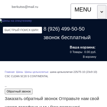
berkutss@mail.ru
MENU
ГЛАВНАЯ
8 (926) 499-50-50
ДОСТАВКА
звонок бесплатный
О КОМПАНИИ
Ваша корзина:
0 Товары
-
0.00 руб.
ОТЗЫВЫ
В корзину
КОНТАКТЫ
Главная
Шины
Шины цельнолитые
шина цельнолитая 225/75-10 (23x9-10)
CSC CLEAN SC20 S CONTINENTAL
--
Обратный звонок
Заказать обратный звонок
Отправьте нам свой