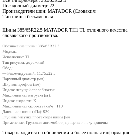
Все типоразмеры
:
385/65R22.5
Посадочный диаметр
:
22
Производители шин
:
MATADOR (Словакия)
Тип шины
:
бескамерная
Шины 385/65R22.5 MATADOR TH1 TL отличного качества
словакского производства.
Обозначение шины: 385/65R22.5
Модель:
Исполнение: TL
Тип рисунка: дорожный
Обод:
— Рекомендуемый: 11.75х22.5
Наружный диаметр (мм):
Ширина профиля (мм):
Индекс несущей способности:
Максимальная нагрузка (кг):
Индекс скорости: К
Максимальная скорость (км/ч): 110
Давление в шине (кПа): 920
Глубина рисунка протектора шины (мм):
Применение: Грузовые автомобили, прицепы и полуприцепы
Товар находится на обновлении и более полная информация