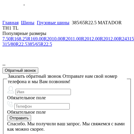
0 Товары
-
0.00 руб.
В корзину
Главная
Шины
Грузовые шины
385/65R22.5 MATADOR
TH1 TL
Популярные размеры
7.50R16
8.25R16
9.00R20
10.00R20
11.00R20
12.00R20
12.00R24
315
315/80R22.5
385/65R22.5
--
Обратный звонок
Заказать обратный звонок
Отправьте нам свой номер
телефона и мы Вам позвоним!
Обязательное поле
Обязательное поле
Спасибо. Мы получили ваш запрос. Мы свяжемся с вами
как можно скорее.