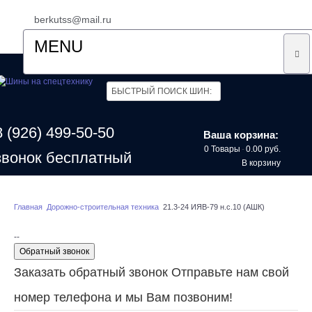
berkutss@mail.ru
MENU
ГЛАВНАЯ
ДОСТАВКА
8 (926) 499-50-50
Ваша корзина:
О КОМПАНИИ
0 Товары
-
0.00 руб.
звонок бесплатный
В корзину
ОТЗЫВЫ
КОНТАКТЫ
Главная
Дорожно-строительная техника
21.3-24 ИЯВ-79 н.с.10 (АШК)
--
Обратный звонок
Заказать обратный звонок
Отправьте нам свой
номер телефона и мы Вам позвоним!